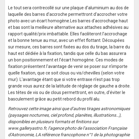
Le tout sera contrecollé sur une plaque d’aluminium au dos de
laquelle des barres d’accroche permettront d’accrocher votre
photo avec un écart homogène.Les barres d’accrochage haut
et bas sont la meilleure alternative aux attaches adhésives au
rapport qualité/prix imbattable. Elles faciliteront l’accrochage
et la bonne tenue au mur, avec un effet flottant. Découpées
sur mesure, ces barres sont fixées au dos du tirage, la barre du
haut est dédiée à la fixation, tandis que celle du bas assurera
un bon positionnement et l’écart homogène. Ces modes de
fixation présentent l'avantage de venir se poser sur n'importe
quelle fixation, que ce soit clous ou vis/chevilles (selon votre
mur). L'avantage étant que si votre entraxe n'est pas trop
grande vous aurez de la latitude de réglage de gauche a droite.
Les têtes de vis ou de clous permettront, en outre, d'éviter le
basculement grâce au petit rebord du profil alu.
Retrouvez cette image ainsi que d’autres tirages astronomiques
(paysages nocturnes, ciel profond, planètes, illustrations…),
disponibles en plusieurs formats et finitions sur
www.galleryastro.fr, l’agence photo de l’association Française
d’Astronomie, LA référence francophone n°1 de la photographie