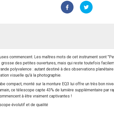
ses commencent. Les maîtres mots de cet instrument sont "Perfo
s grosse des petites ouvertures, mais qui reste toutefois facile
rande polyvalence : autant destiné à des observations planétaires 
vation visuelle qu'à la photographie.
e compact, monté sur la monture EQ3 lui offre un très bon niveau
 humain, ce télescope capte 43% de lumière supplémentaire par r
commencent à être vraiment captivantes !
scope évolutif et de qualité