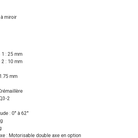
 à miroir
e 1 : 25 mm
e 2 : 10 mm
31.75 mm
Crémaillère
EQ3-2
ude : 0° à 62°
Kg
Kg
xe : Motorisable double axe en option