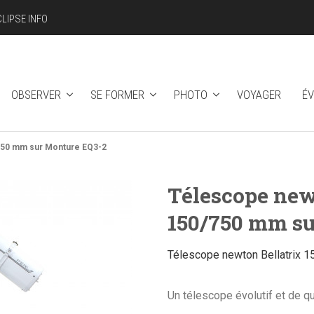
CLIPSE INFO
OBSERVER
SE FORMER
PHOTO
VOYAGER
É
/750 mm sur Monture EQ3-2
Télescope new
150/750 mm su
Télescope newton Bellatrix 
Un télescope évolutif et de qu