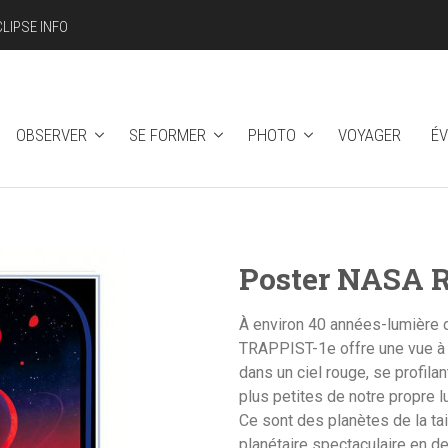
CLIPSE INFO
OBSERVER
SE FORMER
PHOTO
VOYAGER
É
Poster NASA Ré
À environ 40 années-lumière d
TRAPPIST-1e offre une vue à c
dans un ciel rouge, se profil
plus petites de notre propre 
Ce sont des planètes de la ta
planétaire spectaculaire en de