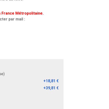
n France Métropolitaine.
ter par mail :
se)
+
18,81 €
+
39,81 €