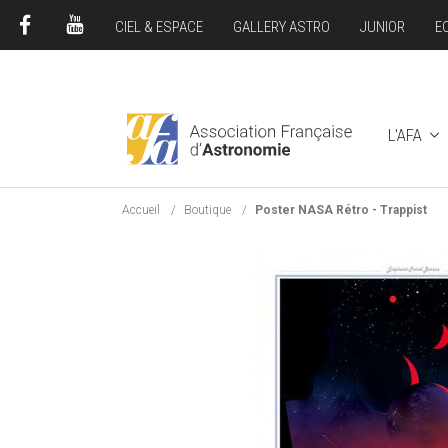
CIEL & ESPACE
GALLERY ASTRO
JUNIOR
E
FACEBOOK
YOUTUBE
L'AFA
Accueil
Boutique
Poster NASA Rétro - Trappist