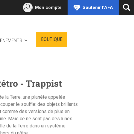
Mon compte
Soutenir l'AFA
Ouv
la
rec
BOUTIQUE
VÉNEMENTS
tro - Trappist
e la Terre, une planète appelée
ouper le souffle: des objets brillants
ant comme des versions de plus en
lune. Mais ce ne sont pas des lunes.
ille de la Terre dans un système
hors du nôtre.