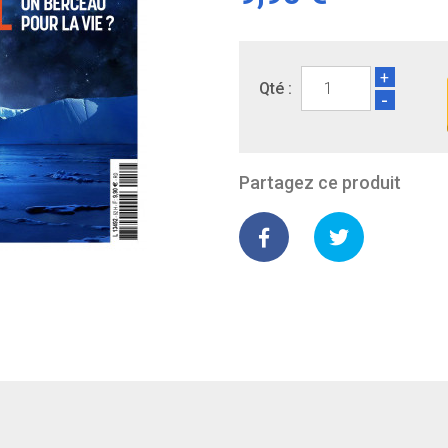
+
Qté :
-
Partagez ce produit