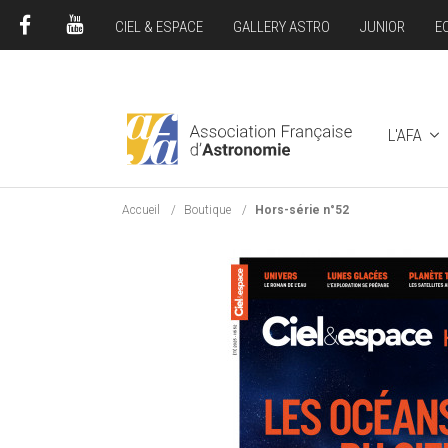
CIEL & ESPACE
GALLERY ASTRO
JUNIOR
E
FACEBOOK
YOUTUBE
L'AFA
Accueil
Boutique
Hors-série n°52