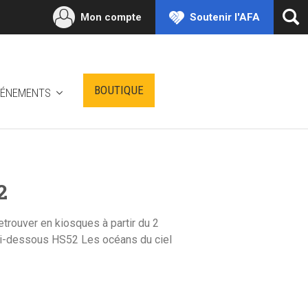
Mon compte
Soutenir l'AFA
Ouv
la
rec
BOUTIQUE
VÉNEMENTS
2
trouver en kiosques à partir du 2
ci-dessous HS52 Les océans du ciel