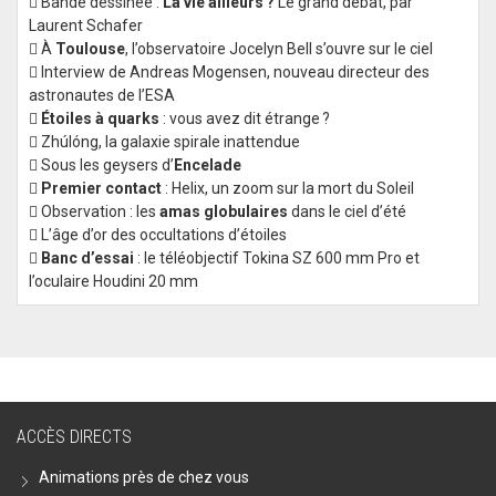
 Bande dessinée :
La vie ailleurs ?
Le grand débat, par
Laurent Schafer
 À
Toulouse
, l’observatoire Jocelyn Bell s’ouvre sur le ciel
 Interview de Andreas Mogensen, nouveau directeur des
astronautes de l’ESA

Étoiles à quarks
: vous avez dit étrange ?
 Zhúlóng, la galaxie spirale inattendue
 Sous les geysers d’
Encelade

Premier contact
: Helix, un zoom sur la mort du Soleil
 Observation : les
amas globulaires
dans le ciel d’été
 L’âge d’or des occultations d’étoiles

Banc d’essai
: le téléobjectif Tokina SZ 600 mm Pro et
l’oculaire Houdini 20 mm
ACCÈS DIRECTS
Animations près de chez vous