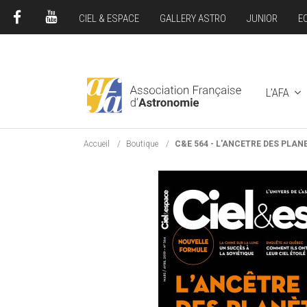
CIEL & ESPACE
GALLERY ASTRO
JUNIOR
E
FACEBOOK
YOUTUBE
L'AFA
Accueil
Boutique
C&E 564 - L'ANCETRE DES PLAN