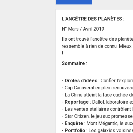
L'ANCÊTRE DES PLANÈTES :
N° Mars / Avril 2019
Ils ont trouvé l'ancêtre des planèt
ressemble à rien de connu. Mieux en
!
Sommaire
:
-
Drôles d’idées
: Confier l'explor
- Cap Canaveral en plein renouvea
- La Chine atteint la face cachée de
-
Reportage
: Dallol, laboratoire e
- Les ventes stellaires contrôlent
- Star Citizen, le jeu aux promess
-
Enquête
: Mont Mégantic, le succ
-
Portfolio
: Les galaxies voisine