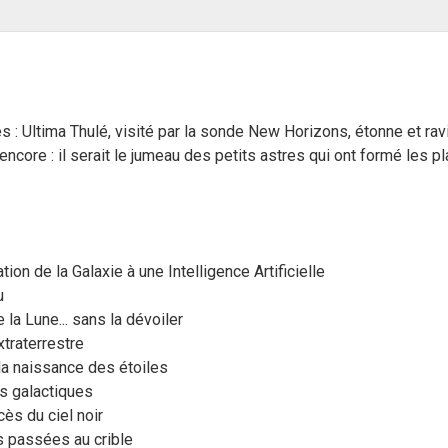
es : Ultima Thulé, visité par la sonde New Horizons, étonne et ra
core : il serait le jumeau des petits astres qui ont formé les pla
ation de la Galaxie à une Intelligence Artificielle
u
 la Lune... sans la dévoiler
xtraterrestre
 la naissance des étoiles
es galactiques
ès du ciel noir
s passées au crible