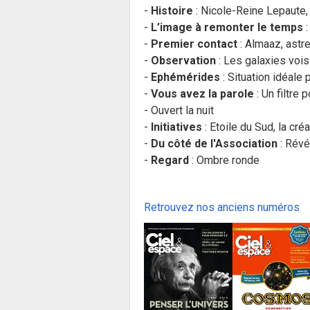
-
Histoire
: Nicole-Reine Lepaute, 
-
L’image à remonter le temps
:
-
Premier contact
: Almaaz, astr
-
Observation
: Les galaxies vois
-
Ephémérides
: Situation idéale
-
Vous avez la parole
: Un filtre
- Ouvert la nuit
-
Initiatives
: Etoile du Sud, la cré
-
Du côté de l'Association
: Révél
-
Regard
: Ombre ronde
Retrouvez nos anciens numéros