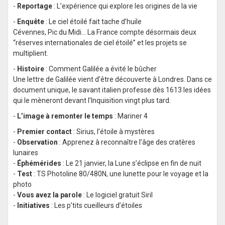
-
Reportage
: L’expérience qui explore les origines de la vie
-
Enquête
: Le ciel étoilé fait tache d’huile
Cévennes, Pic du Midi... La France compte désormais deux
“réserves internationales de ciel étoilé” et les projets se
multiplient.
-
Histoire
: Comment Galilée a évité le bûcher
Une lettre de Galilée vient d’être découverte à Londres. Dans ce
document unique, le savant italien professe dès 1613 les idées
qui le mèneront devant l’Inquisition vingt plus tard.
-
L’image à remonter le temps
: Mariner 4
-
Premier contact
: Sirius, l’étoile à mystères
-
Observation
: Apprenez à reconnaître l’âge des cratères
lunaires
-
Éphémérides
: Le 21 janvier, la Lune s’éclipse en fin de nuit
-
Test
: TS Photoline 80/480N, une lunette pour le voyage et la
photo
-
Vous avez la parole
: Le logiciel gratuit Siril
-
Initiatives
: Les p’tits cueilleurs d’étoiles