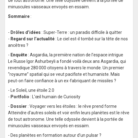
de tout astronome. Une telle odyssée devient à la portée de
minuscules vaisseaux envoyés en essaim.
Sommaire
:
-
Drôles d’idées
: Super-Terre : un paradis difficile à quitter
-
Regard sur l’actualité
: Le ciel est-il tombé sur la tête de nos
ancêtres ?
-
Enquête
: Asgardia, la première nation de l’espace intrigue
Le Russe Igor Ashurbeyli a fondé voilà deux ans Asgardia, qui
revendique 280 000 citoyens à travers le monde. Un premier
“royaume” spatial qui se veut pacifiste et humaniste. Mais
peut-on faire confiance à un ex-fabriquant de missiles ?
- Le Soleil, une étoile 2.0
-
Portfolio
: L’œil humain de Curiosity
-
Dossier
: Voyager vers les étoiles : le rêve prend forme
Atteindre d’autres soleils et voir enfin leurs planètes est le rêve
de tout astronome. Une telle odyssée devient à la portée de
minuscules vaisseaux envoyés en essaim.
- Des planètes en formation autour d’un pulsar ?