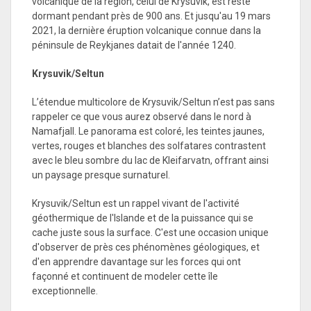
volcanique de la région, celui de Krýsuvík, est resté
dormant pendant près de 900 ans. Et jusqu'au 19 mars
2021, la dernière éruption volcanique connue dans la
péninsule de Reykjanes datait de l'année 1240.
Krysuvik/Seltun
L’étendue multicolore de Krysuvik/Seltun n’est pas sans
rappeler ce que vous aurez observé dans le nord à
Namafjall. Le panorama est coloré, les teintes jaunes,
vertes, rouges et blanches des solfatares contrastent
avec le bleu sombre du lac de Kleifarvatn, offrant ainsi
un paysage presque surnaturel.
Krysuvik/Seltun est un rappel vivant de l'activité
géothermique de l'Islande et de la puissance qui se
cache juste sous la surface. C'est une occasion unique
d'observer de près ces phénomènes géologiques, et
d'en apprendre davantage sur les forces qui ont
façonné et continuent de modeler cette île
exceptionnelle.