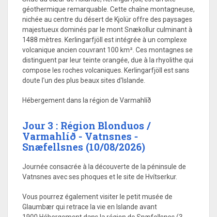
géothermique remarquable. Cette chaîne montagneuse,
nichée au centre du désert de Kjolür offre des paysages
majestueux dominés par le mont Snækollur culminant à
1488 mètres. Kerlingarfjöll est intégrée à un complexe
volcanique ancien couvrant 100 km². Ces montagnes se
distinguent par leur teinte orangée, due à la rhyolithe qui
compose les roches volcaniques. Kerlingarfjöll est sans
doute l'un des plus beaux sites d'Islande.
Hébergement dans la région de Varmahlíð
Jour 3 : Région Blonduos /
Varmahlíð - Vatnsnes -
Snæfellsnes (10/08/2026)
Journée consacrée à la découverte de la péninsule de
Vatnsnes avec ses phoques et le site de Hvítserkur.
Vous pourrez également visiter le petit musée de
Glaumbær qui retrace la vie en Islande avant
1900.Hébergement dans la région de Snæfellsnes (3