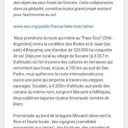
des objets les plus froids de l'Univers. Cette collaboration,
dans sa globalité, constitue le plus grand projet existant
pour l'astronomie au sol.
www.eso.org/public/france/teles-instr/alma/
Nous prendrons la route qui mène au “Paso Sico“ (Chili-
Argentine) entre la cordillère des Andes et le
Salar
(lac
salé) d’Atacama, une étendue de 320.000 ha craquelée
de sel. Déjeuner local au village de Socaire (à 3.267 m
d’altitude) où l’on trouvera des cultures en terrasses qui
remontent aux Incas, et puis, à 100 km au sud de San
Pedro, nous quitterons la route internationale pour
suivre une piste qui serpente à travers les steppes
sauvages. Soudain, à 4.200m d’altitude, aux pieds des
volcans du même nom, surgiront Miscanti et Miñiques,
deux sublimes lagunes couleur émeraude cernées de
blanc.
Promenade au bord de la lagune Miscanti observant la
flore et faune locale ; des vigognes (camélidés
apparentés aux lamas), des foulques, des sarcelles et