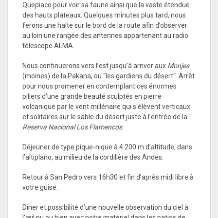
Quepiaco pour voir sa faune ainsi que la vaste étendue
des hauts plateaux. Quelques minutes plus tard, nous
ferons une halte sur le bord de la route afin d’observer
au loin une rangée des antennes appartenant au radio
télescope ALMA.
Nous continuerons vers l’est jusqu’à arriver aux
Monjes
(moines) de la Pakana, ou “les gardiens du désert“. Arrêt
pour nous promener en contemplant ces énormes
piliers d'une grande beauté sculptés en pierre
volcanique par le vent millénaire qui s'élèvent verticaux
et solitaires sur le sable du désert juste à l’entrée de la
Reserva Nacional Los Flamencos
.
Déjeuner de type pique-nique à 4.200 m d’altitude, dans
l’altiplano, au milieu de la cordillère des Andes.
Retour à San Pedro vers 16h30 et fin d’après midi libre à
votre guise.
Dîner et possibilité d’une nouvelle observation du ciel à
l’œil nu ou bien avec notre matériel dans les patios de