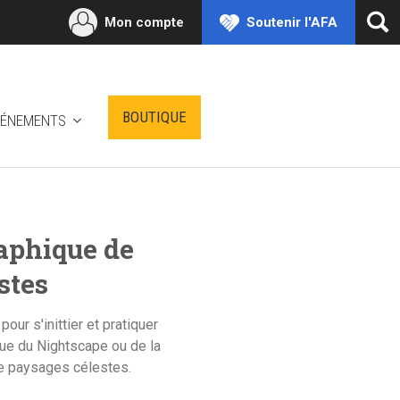
Mon compte
Soutenir l'AFA
Ouv
la
rec
BOUTIQUE
VÉNEMENTS
aphique de
stes
ur s'inittier et pratiquer
ue du Nightscape ou de la
e paysages célestes.