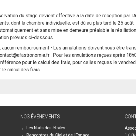
servation du stage devient effective à la date de réception par l
s, dont la chambre individuelle, est dû au plus tard le 25 août
tomatiquement et sans mise en demeure préalable la résiliation d
lation prévues ci-dessous.
: aucun remboursement • Les annulations doivent nous être tran
ontact@afastronomie.fr . Pour les annulations reçues après 18h00 
éférence pour le calcul des frais, pour celles reçues le vendredi
le calcul des frais.
NOS ÉVÉNEMENTS
CON
Les Nuits des étoiles
Assoc
17, r
Rencontres du Ciel et de l'Espace