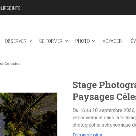
CLIPSE INFO
OBSERVER
SE FORMER
PHOTO
VOYAGER
É
es Célestes
Stage Photogr
Paysages Céle
Du 16 au 20 septembre 2026, po
intensivement dans la techniq
photographie astronomique d
En savoir plus.