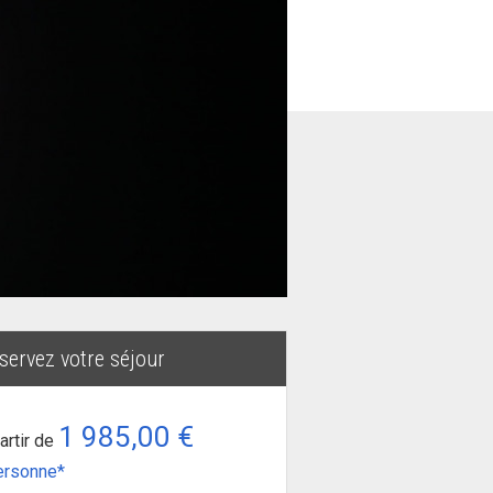
servez votre séjour
1 985,00 €
artir de
ersonne*