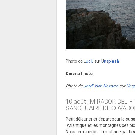
Photo de
Luc L
sur
Unspl
ash
Dîner à l´hôtel
Photo de
Jordi Vich Navarro
sur
Unsp
10 août : MIRADOR DEL F
SANCTUAIRE DE COVAD
Petit déjeuner et départ pour le
supe
´Atlantique et les montagnes des pic
Nous terminerons la matinée par la