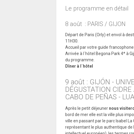
Le programme en détail
8 août : PARIS / GIJON
Départ de Paris (Orly) et envol à des
11H30.
Accueil par votre guide francophone à 
Arrivée à l´hôtel Begona Park 4* à Gi
du programme.
Dîner à l´hôtel
9 août : GIJÓN - UNI
DÉGUSTATION CIDRE
CABO DE PEÑAS - LU
Après le petit déjeuner
nous visiter
bord de mer elle est la ville plus i
ville en passant par le parc Isabel La C
représentant le plus authentique de 
intellectuel européen), les termes ro