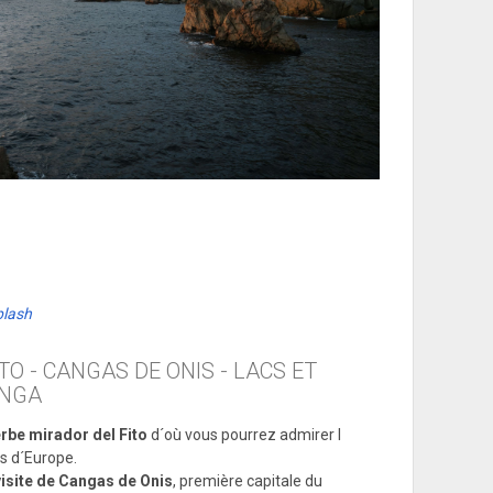
lash
ITO - CANGAS DE ONIS - LACS ET
ONGA
rbe mirador del Fito
d´où vous pourrez admirer l
s d´Europe.
visite de Cangas de Onis
, première capitale du