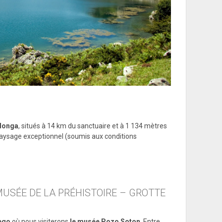
adonga
, situés à 14 km du sanctuaire et à 1 134 mètres
paysage exceptionnel (soumis aux conditions
 MUSÉE DE LA PRÉHISTOIRE – GROTTE
rego
où nous visiterons
le musée Pozo Soton
. Entre