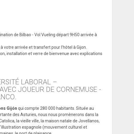
tination de Bilbao - Vol Vueling départ 9H50 arrivée à
votre arrivée et transfert pour l’hôtel à Gijon.
jon, installation et verre de bienvenue avec explications
VERSITÉ LABORAL –
 AVEC JOUEUR DE CORNEMUSE -
ANCO.
ons Gijón
qui compte 280 000 habitants. Située au
mportante des Asturies, nous nous promènerons dans la
atolica, la vieille ville, la maison natale de Jovellanos,
l'illustration espagnole (mouvement culturel et
maines, le port de plaisance.