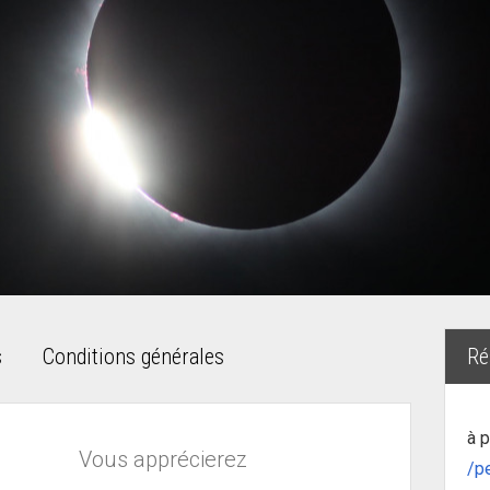
s
Conditions générales
Ré
à p
Vous apprécierez
/p