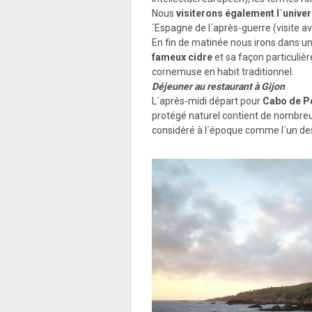
Nous
visiterons également l´univer
´Espagne de l´après-guerre (visite ave
En fin de matinée nous irons dans une 
fameux cidre
et sa façon particulièr
cornemuse en habit traditionnel.
Déjeuner au restaurant à Gijon
L´après-midi départ pour
Cabo de P
protégé naturel contient de nombre
considéré à l´époque comme l´un des 