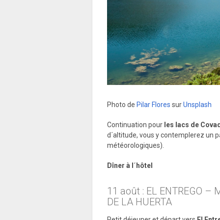
Photo de
Pilar Flores
sur
Unsplash
Continuation pour
les lacs de Cov
d´altitude, vous y contemplerez un 
météorologiques).
Dîner à l´hôtel
11 août : EL ENTREGO –
DE LA HUERTA
Petit déjeuner
et départ vers
El Ent